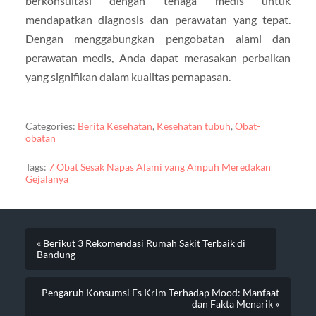
berkonsultasi dengan tenaga medis untuk
mendapatkan diagnosis dan perawatan yang tepat.
Dengan menggabungkan pengobatan alami dan
perawatan medis, Anda dapat merasakan perbaikan
yang signifikan dalam kualitas pernapasan.
Categories:
Berita Kesehatan
,
Kesehatan tubuh
,
Obat-
obatan
Tags:
7 Obat Sesak Napas Alami yang Ampuh Meredakan
Gejalanya
« Berikut 3 Rekomendasi Rumah Sakit Terbaik di
Bandung
Pengaruh Konsumsi Es Krim Terhadap Mood: Manfaat
dan Fakta Menarik »