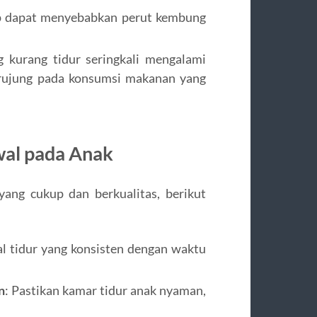
up dapat menyebabkan perut kembung
g kurang tidur seringkali mengalami
rujung pada konsumsi makanan yang
wal pada Anak
ang cukup dan berkualitas, berikut
al tidur yang konsisten dengan waktu
n
: Pastikan kamar tidur anak nyaman,