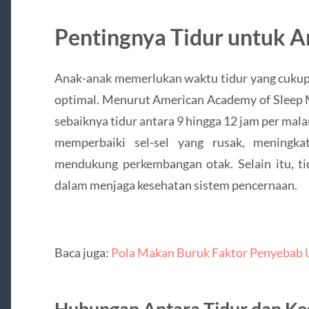
Pentingnya Tidur untuk 
Anak-anak memerlukan waktu tidur yang cukup
optimal. Menurut American Academy of Sleep M
sebaiknya tidur antara 9 hingga 12 jam per ma
memperbaiki sel-sel yang rusak, meningka
mendukung perkembangan otak. Selain itu, ti
dalam menjaga kesehatan sistem pencernaan.
Baca juga:
Pola Makan Buruk Faktor Penyebab 
Hubungan Antara Tidur dan K