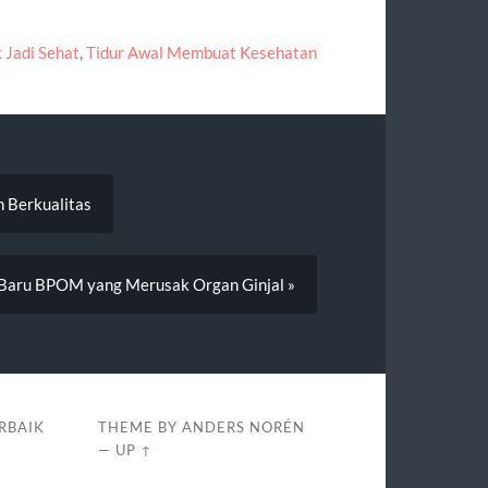
 Jadi Sehat
,
Tidur Awal Membuat Kesehatan
h Berkualitas
 Baru BPOM yang Merusak Organ Ginjal »
RBAIK
THEME BY
ANDERS NORÉN
—
UP ↑