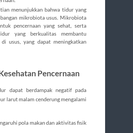
rnaan.
litian menunjukkan bahwa tidur yang
angan mikrobiota usus. Mikrobiota
ntuk pencernaan yang sehat, serta
Tidur yang berkualitas membantu
di usus, yang dapat meningkatkan
 Kesehatan Pencernaan
idur dapat berdampak negatif pada
dur larut malam cenderung mengalami
garuhi pola makan dan aktivitas fisik