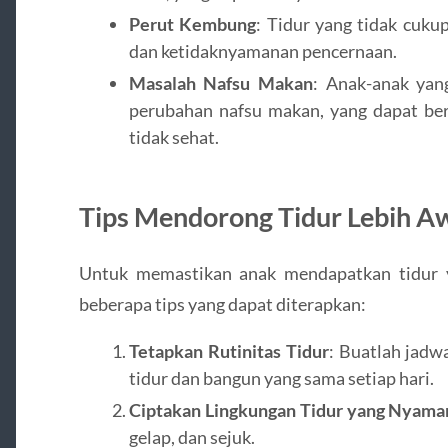
Perut Kembung
: Tidur yang tidak cuk
dan ketidaknyamanan pencernaan.
Masalah Nafsu Makan
: Anak-anak yan
perubahan nafsu makan, yang dapat be
tidak sehat.
Tips Mendorong Tidur Lebih A
Untuk memastikan anak mendapatkan tidur y
beberapa tips yang dapat diterapkan:
Tetapkan Rutinitas Tidur
: Buatlah jadw
tidur dan bangun yang sama setiap hari.
Ciptakan Lingkungan Tidur yang Nyama
gelap, dan sejuk.