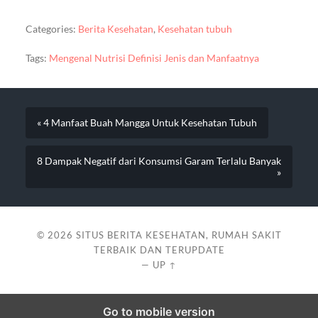
Categories:
Berita Kesehatan
,
Kesehatan tubuh
Tags:
Mengenal Nutrisi Definisi Jenis dan Manfaatnya
« 4 Manfaat Buah Mangga Untuk Kesehatan Tubuh
8 Dampak Negatif dari Konsumsi Garam Terlalu Banyak
»
© 2026
SITUS BERITA KESEHATAN, RUMAH SAKIT
TERBAIK DAN TERUPDATE
—
UP ↑
Go to mobile version