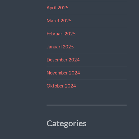
April 2025
Maret 2025
Februari 2025
Januari 2025
Desember 2024
November 2024
Oktober 2024
Categories