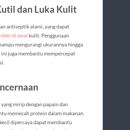
til dan Luka Kulit
dan antiseptik alami, yang dapat
ber di awal
kulit. Penggunaan
ya mampu mengurangi ukurannya hingga
ah ini juga membantu mempercepat
i.
encernaan
 yang mirip dengan papain dan
antu memecah protein dalam makanan.
 kecil dipercaya dapat membantu