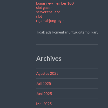
bonus new member 100
slot gacor
server thailand
slot
rajamahjong login
Tidak ada komentar untuk ditampilkan.
Archives
Agustus 2025
Juli 2025
Juni 2025
Mei 2025