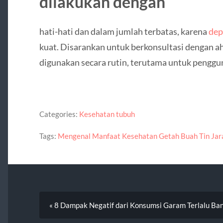
dilakukan dengan
hati-hati dan dalam jumlah terbatas, karena
dep
kuat. Disarankan untuk berkonsultasi dengan ah
digunakan secara rutin, terutama untuk penggun
Categories:
Kesehatan tubuh
Tags:
Mengenal Manfaat Kesehatan Getah Buah Tin Jar
« 8 Dampak Negatif dari Konsumsi Garam Terlalu Ba