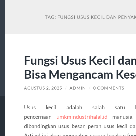
TAG:
FUNGSI USUS KECIL DAN PENY
Fungsi Usus Kecil da
Bisa Mengancam Kes
AGUSTUS 2, 2025
/
ADMIN
/
0 COMMENTS
Usus kecil adalah salah satu b
pencernaan
umkmindustrihalal.id
manusia. 
dibandingkan usus besar, peran usus kecil da
Artikel ini akan membahas secara lengkap fun