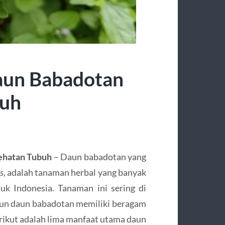
aun Babadotan
buh
ehatan Tubuh
– Daun babadotan yang
s
, adalah tanaman herbal yang banyak
uk Indonesia. Tanaman ini sering di
n daun babadotan memiliki beragam
erikut adalah lima manfaat utama daun