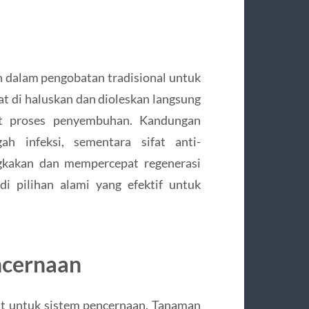
 dalam pengobatan tradisional untuk
 di haluskan dan dioleskan langsung
t proses penyembuhan. Kandungan
h infeksi, sementara sifat anti-
kakan dan mempercepat regenerasi
i pilihan alami yang efektif untuk
ncernaan
at untuk sistem pencernaan. Tanaman