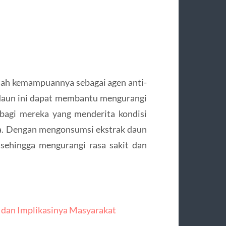
lah kemampuannya sebagai agen anti-
 daun ini dapat membantu mengurangi
bagi mereka yang menderita kondisi
nnya. Dengan mengonsumsi ekstrak daun
sehingga mengurangi rasa sakit dan
an Implikasinya Masyarakat