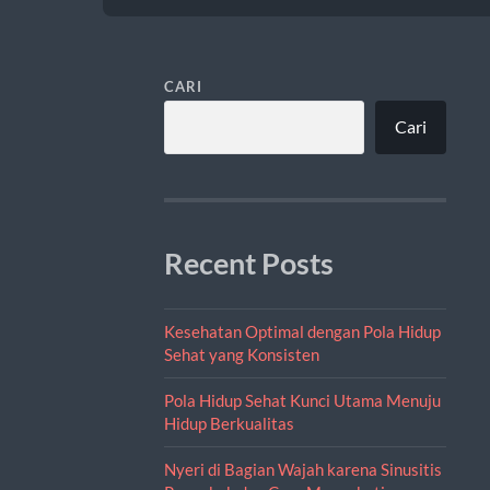
CARI
Cari
Recent Posts
Kesehatan Optimal dengan Pola Hidup
Sehat yang Konsisten
Pola Hidup Sehat Kunci Utama Menuju
Hidup Berkualitas
Nyeri di Bagian Wajah karena Sinusitis