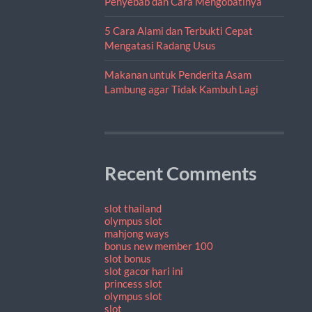
Penyebab dan Cara Mengobatinya
5 Cara Alami dan Terbukti Cepat
Mengatasi Radang Usus
Makanan untuk Penderita Asam
Lambung agar Tidak Kambuh Lagi
Recent Comments
slot thailand
olympus slot
mahjong ways
bonus new member 100
slot bonus
slot gacor hari ini
princess slot
olympus slot
slot