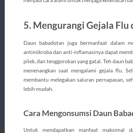
menjadi cara alami untuk menjaga kesehatan d
5. Mengurangi Gejala Flu 
Daun babadotan juga bermanfaat dalam meng
antimikroba dan anti-inflamasinya dapat memb
pilek, dan tenggorokan yang gatal. Teh daun 
menenangkan saat mengalami gejala flu. Se
membantu melegakan saluran pernapasan, se
lebih mudah.
Cara Mengonsumsi Daun Baba
Untuk mendapatkan manfaat maksimal d