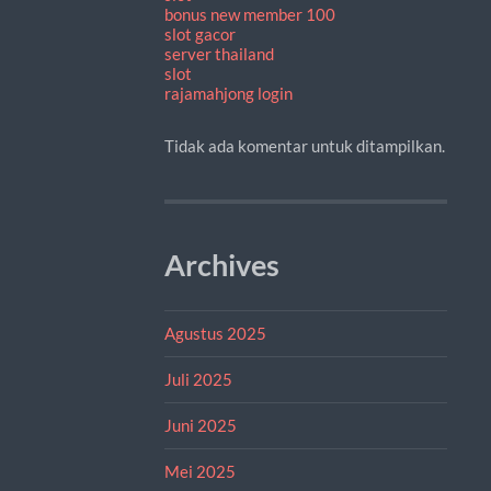
bonus new member 100
slot gacor
server thailand
slot
rajamahjong login
Tidak ada komentar untuk ditampilkan.
Archives
Agustus 2025
Juli 2025
Juni 2025
Mei 2025